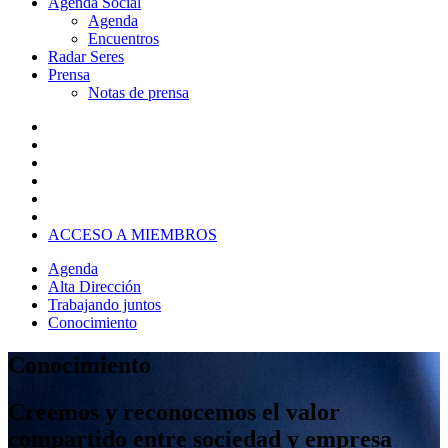
Agenda Social
Agenda
Encuentros
Radar Seres
Prensa
Notas de prensa
ACCESO A MIEMBROS
Agenda
Alta Dirección
Trabajando juntos
Conocimiento
Conocimiento
Creemos y reconocemos el valor
compartido entre sociedad y empresa