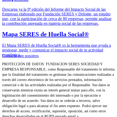
Descarga ya la 9ª edición del Informe del Impacto Social de las
Empresas elaborado por Fundación SERES y Deloitte, un estudio
que, con la participación de cerca de 80 empresas, permite analizar
la contribución agregada en materia social de las empresas.
Mapa SERES de Huella Social®
El Mapa SERES de Huella Social® es la herramienta que ayuda a
gestionar, medir y comunicar el impacto social de tu actividad
económica.
Contacta con nosotros
PROTECCIÓN DE DATOS: FUNDACION SERES SOCIEDAD Y
EMPRESA RESPONSABLE, como Responsable del tratamiento le informa
que la finalidad del tratamiento es gestionar las comunicaciones realizadas a
través del correo electrónico de los servicios prestados, información
comercial o de las actividades realizadas por el Responsable. Sus datos se
conservarán mientras exista un interés general mutuo para ello, con la
legitimación del consentimiento del interesado o por la ejecución o
desarrollo de un acuerdo. Sus datos no se cederán a terceros, salvo
obligación legal o para alcanzar el fin antes expuesto. Podrá ejercer sus
derechos de acceso, rectificación, supresión, oposición, así como otros
derechos desarrollados en el RGPD enviado email a